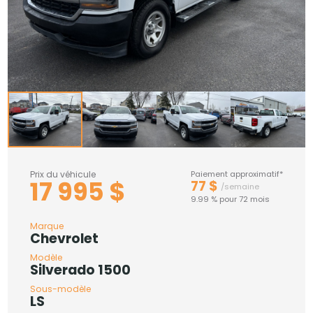
Prix du véhicule
Paiement approximatif*
17 995 $
77 $
/semaine
9.99 % pour 72 mois
Marque
Chevrolet
Modèle
Silverado 1500
Sous-modèle
LS