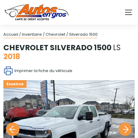
Accueil
/
Inventaire
/
Chevrolet
/
Silverado 1500
CHEVROLET
SILVERADO 1500
LS
2018
Imprimer la fiche du véhicule
Essence