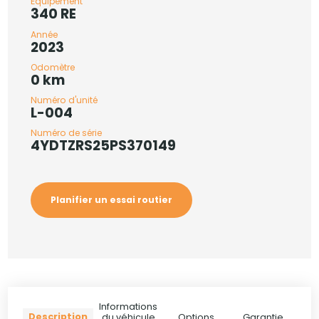
Équipement
340 RE
Année
2023
Odomètre
0 km
Numéro d'unité
L-004
Numéro de série
4YDTZRS25PS370149
Planifier un essai routier
Informations
Description
du véhicule
Options
Garantie