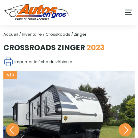
Accueil
/
Inventaire
/
CrossRoads
/
Zinger
CROSSROADS
ZINGER
2023
Imprimer la fiche du véhicule
N/D