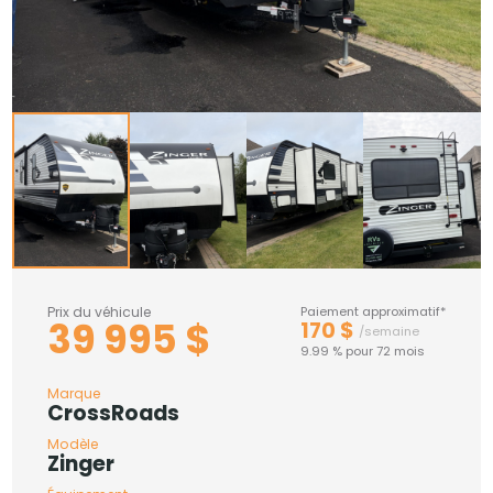
Prix du véhicule
Paiement approximatif*
39 995 $
170 $
/semaine
9.99 % pour 72 mois
Marque
CrossRoads
Modèle
Zinger