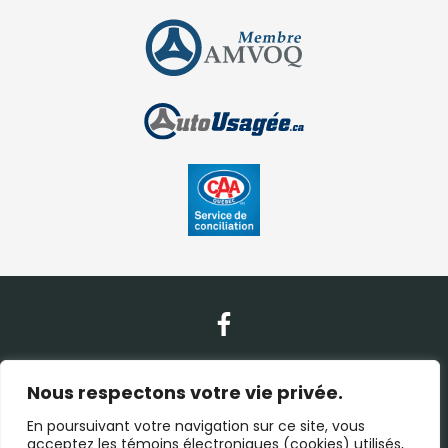
Nous contacter
Nous respectons votre vie privée.
En poursuivant votre navigation sur ce site, vous
(450) 938-1115
acceptez les témoins électroniques (cookies) utilisés,