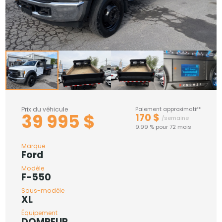
Prix du véhicule
Paiement approximatif*
39 995 $
170 $
/semaine
9.99 % pour 72 mois
Marque
Ford
Modèle
F-550
Sous-modèle
XL
Équipement
DOMPEUR