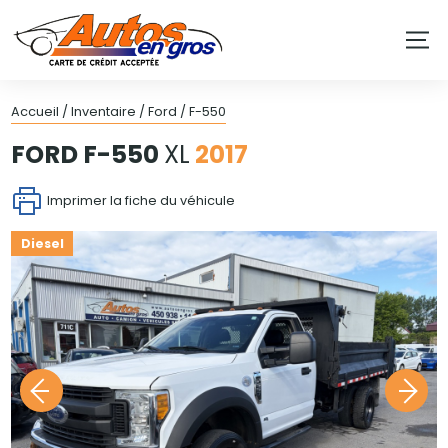
Accueil
/
Inventaire
/
Ford
/
F-550
FORD
F-550
XL
2017
Imprimer la fiche du véhicule
Diesel