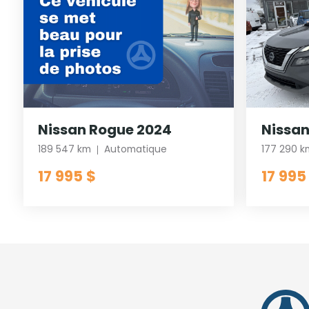
Nissan Rogue 2024
Nissan
189 547 km
Automatique
177 290 k
17 995 $
17 995