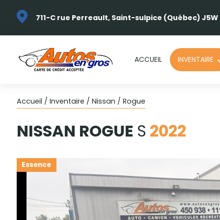
711-C rue Perreault, Saint-sulpice (Québec) J5W
ACCUEIL
INVENTAIRE
Accueil
/
Inventaire
/
Nissan
/
Rogue
NISSAN
ROGUE
S
2022
Essence