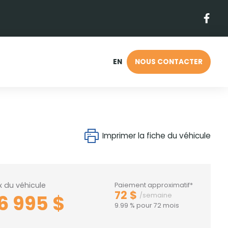
EN
NOUS CONTACTER
Imprimer la fiche du véhicule
ix du véhicule
Paiement approximatif*
72 $
6 995 $
/semaine
9.99 % pour 72 mois