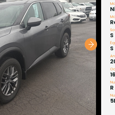
Ma
N
Mo
R
So
S
Éq
S
An
2
O
1
Nu
R
Nu
5