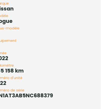
rque
issan
dèle
ogue
us-modèle
uipement
née
022
domètre
65 158 km
méro d'unité
 22
méro de série
N1AT3AB5NC688379