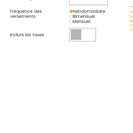
*
Fréquence des
Hebdomadaire
v
versements
Bimensuel
p
q
Mensuel
c
c
Inclure les taxes