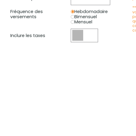
*
Fréquence des
Hebdomadaire
v
versements
Bimensuel
p
q
Mensuel
c
c
Inclure les taxes