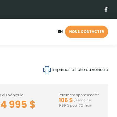
EN
NOUS CONTACTER
Imprimer la fiche du véhicule
ix du véhicule
Paiement approximatif*
106 $
24 995 $
/semaine
9.99 % pour 72 mois