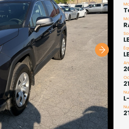
Ma
T
Mo
R
So
L
Éq
L
An
2
O
2
Nu
L
Nu
2