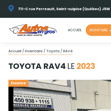
711-C rue Perreault, Saint-sulpice (Québec) J5W
ACCUEIL
INVENTAIRE
Accueil
/
Inventaire
/
Toyota
/
RAV4
TOYOTA
RAV4
LE
2023
Essence