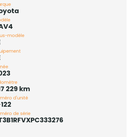
rque
oyota
dèle
AV4
us-modèle
E
uipement
E
née
023
domètre
17 229 km
méro d'unité
-122
méro de série
T3B1RFVXPC333276