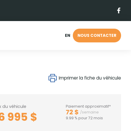
EN
NOUS CONTACTER
Imprimer la fiche du véhicule
ix du véhicule
Paiement approximatif*
72 $
6 995 $
/semaine
9.99 % pour 72 mois