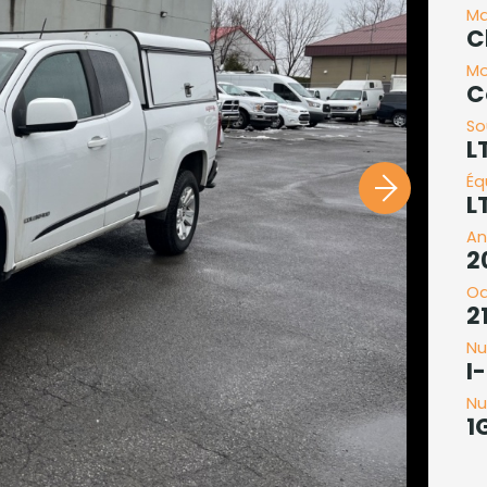
Ma
C
Mo
C
So
L
Éq
L
An
2
O
2
Nu
I
Nu
1