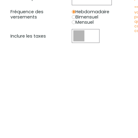
*
Fréquence des
Hebdomadaire
v
versements
Bimensuel
p
q
Mensuel
c
c
Inclure les taxes