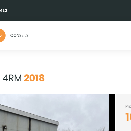
 4L2
CONSEILS
T 4RM
2018
Pr
1