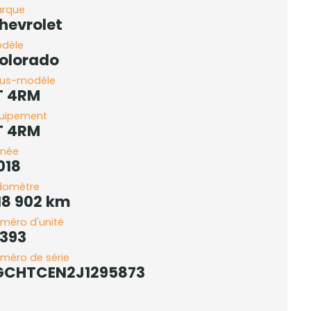
rque
hevrolet
dèle
olorado
us-modèle
T 4RM
uipement
T 4RM
née
018
domètre
18 902 km
méro d'unité
-393
méro de série
GCHTCEN2J1295873