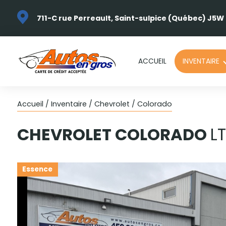
711-C rue Perreault, Saint-sulpice (Québec) J5W
ACCUEIL
INVENTAIRE
Accueil
/
Inventaire
/
Chevrolet
/
Colorado
CHEVROLET
COLORADO
L
Essence