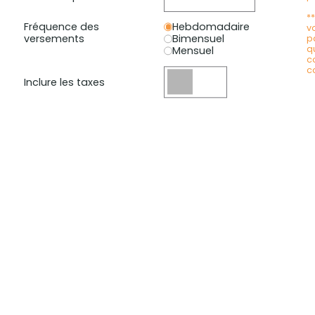
*
Fréquence des
Hebdomadaire
v
versements
Bimensuel
p
q
Mensuel
c
c
Inclure les taxes