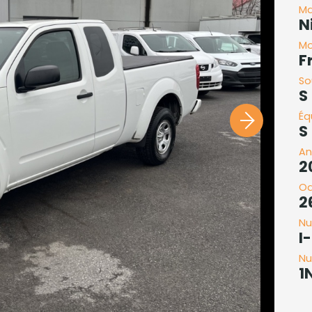
Ma
N
Mo
F
So
S
Éq
S
An
2
O
2
Nu
I
Nu
1