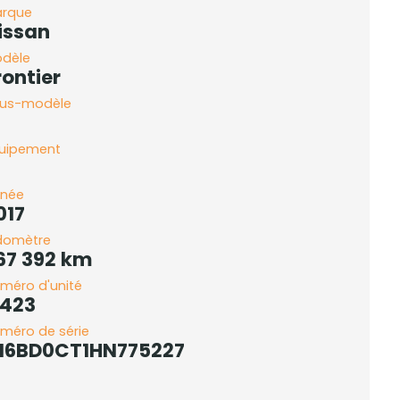
rque
issan
dèle
rontier
us-modèle
uipement
née
017
domètre
67 392 km
méro d'unité
-423
méro de série
N6BD0CT1HN775227