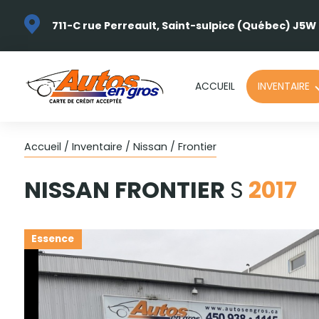
711-C rue Perreault, Saint-sulpice (Québec) J5W
ACCUEIL
INVENTAIRE
Accueil
/
Inventaire
/
Nissan
/
Frontier
NISSAN
FRONTIER
S
2017
Essence