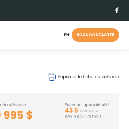
EN
NOUS CONTACTER
Imprimer la fiche du véhicule
ix du véhicule
Paiement approximatif*
43 $
9 995 $
/semaine
9.99 % pour 72 mois