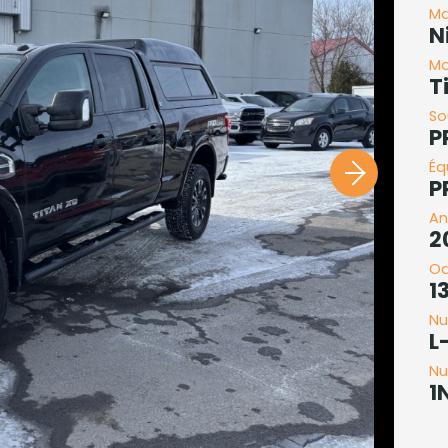
Ma
N
Mo
T
So
P
Éq
P
An
2
O
1
Nu
L
Nu
1