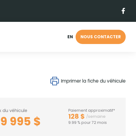
EN
NOUS CONTACTER
Imprimer la fiche du véhicule
ix du véhicule
Paiement approximatif*
128 $
29 995 $
/semaine
9.99 % pour 72 mois