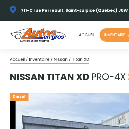
711-C rue Perreault, Saint-sulpice (Québec) J5W
ACCUEIL
INVENTAIRE
Accueil
/
Inventaire
/
Nissan
/
Titan XD
NISSAN
TITAN XD
PRO-4X
Diesel