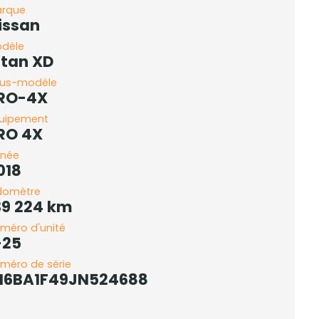
rque
issan
dèle
itan XD
us-modèle
RO-4X
uipement
RO 4X
née
018
domètre
39 224 km
méro d'unité
-25
méro de série
N6BA1F49JN524688