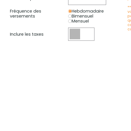
*
Fréquence des
Hebdomadaire
v
versements
Bimensuel
p
q
Mensuel
c
c
Inclure les taxes